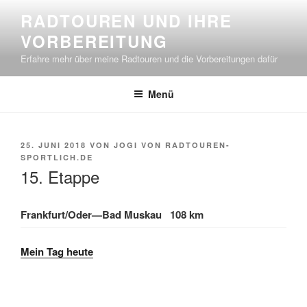
Zum
RADTOUREN UND IHRE
Inhalt
VORBEREITUNG
springen
Erfahre mehr über meine Radtouren und die Vorbereitungen dafür
Menü
VERÖFFENTLICHT
25. JUNI 2018
VON
JOGI VON RADTOUREN-
AM
SPORTLICH.DE
15. Etappe
Frankfurt/Oder—Bad Muskau 108 km
Mein Tag heute