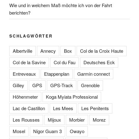
Wie und in welchem Maß möchte ich von der Fahrt
berichten?
SCHLAGWÖRTER
Albertville
Annecy
Box
Col de la Croix Haute
Col de la Savine
Col du Fau
Deutsches Eck
Entreveaux
Etappenplan
Garmin connect
Gilley
GPS
GPS-Track
Grenoble
Höhenmeter
Koga Myiata Professional
Lac de Castillon
Les Mees
Les Penitents
Les Rousses
Mijoux
Morbier
Morez
Mosel
Nigor Guam 3
Owayo