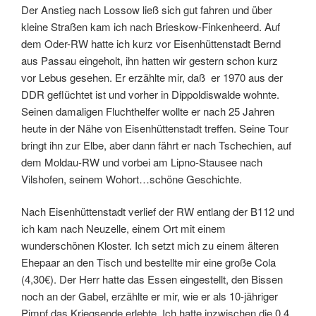
Der Anstieg nach Lossow ließ sich gut fahren und über
kleine Straßen kam ich nach Brieskow-Finkenheerd. Auf
dem Oder-RW hatte ich kurz vor Eisenhüttenstadt Bernd
aus Passau eingeholt, ihn hatten wir gestern schon kurz
vor Lebus gesehen. Er erzählte mir, daß er 1970 aus der
DDR geflüchtet ist und vorher in Dippoldiswalde wohnte.
Seinen damaligen Fluchthelfer wollte er nach 25 Jahren
heute in der Nähe von Eisenhüttenstadt treffen. Seine Tour
bringt ihn zur Elbe, aber dann fährt er nach Tschechien, auf
dem Moldau-RW und vorbei am Lipno-Stausee nach
Vilshofen, seinem Wohort…schöne Geschichte.
Nach Eisenhüttenstadt verlief der RW entlang der B112 und
ich kam nach Neuzelle, einem Ort mit einem
wunderschönen Kloster. Ich setzt mich zu einem älteren
Ehepaar an den Tisch und bestellte mir eine große Cola
(4,30€). Der Herr hatte das Essen eingestellt, den Bissen
noch an der Gabel, erzählte er mir, wie er als 10-jähriger
Pimpf das Kriegsende erlebte. Ich hatte inzwischen die 0,4