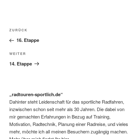
Beitragsnavigation
Vorheriger
ZURÜCK
Beitrag
16. Etappe
Nächster
WEITER
Beitrag
14. Etappe
„radtouren-sportlich.de“
Dahinter steht Leidenschaft für das sportliche Radfahren,
inzwischen schon seit mehr als 30 Jahren. Die dabei von
mir gemachten Erfahrungen in Bezug auf Training,
Motivation, Radtechnik, Planung einer Radreise, und vieles
mehr, möchte ich all meinen Besuchern zugängig machen.
Mehr über mich findet Ihr
hier