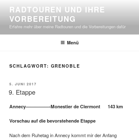
Zum
RADTOUREN UND IHRE
Inhalt
VORBEREITUNG
springen
Erfahre mehr über meine Radtouren und die Vorbereitungen dafür
Menü
SCHLAGWORT:
GRENOBLE
VERÖFFENTLICHT
5. JUNI 2017
AM
9. Etappe
Annecy—————-Monestier de Clermont 143 km
Vorschau auf die bevorstehende Etappe
Nach dem Ruhetag in Annecy kommt mir der Anfang