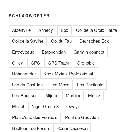
SCHLAGWÖRTER
Albertville
Annecy
Box
Col de la Croix Haute
Col de la Savine
Col du Fau
Deutsches Eck
Entreveaux
Etappenplan
Garmin connect
Gilley
GPS
GPS-Track
Grenoble
Höhenmeter
Koga Myiata Professional
Lac de Castillon
Les Mees
Les Penitents
Les Rousses
Mijoux
Morbier
Morez
Mosel
Nigor Guam 3
Owayo
Plan d'eau des Ferreols
Pont de Gueydan
Radtour Frankreich
Route Napoleon