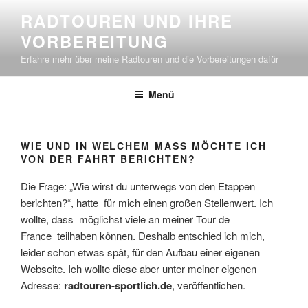
Zum
RADTOUREN UND IHRE
Inhalt
VORBEREITUNG
springen
Erfahre mehr über meine Radtouren und die Vorbereitungen dafür
Menü
WIE UND IN WELCHEM MASS MÖCHTE ICH V
ON DER FAHRT BERICHTEN?
Die Frage: „Wie wirst du unterwegs von den Etappen
berichten?“, hatte für mich einen großen Stellenwert. Ich
wollte, dass möglichst viele an meiner Tour de
France teilhaben können. Deshalb entschied ich mich,
leider schon etwas spät, für den Aufbau einer eigenen
Webseite. Ich wollte diese aber unter meiner eigenen
Adresse:
radtouren-sportlich.de
, veröffentlichen.