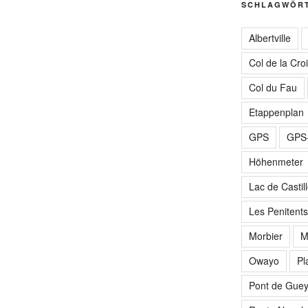
SCHLAGWÖR
Albertville
Col de la Cro
Col du Fau
Etappenplan
GPS
GPS-
Höhenmeter
Lac de Castil
Les Penitents
Morbier
M
Owayo
Pl
Pont de Gue