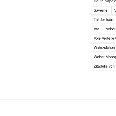
Route Napol
Saverne
S
Tal der Isere
Var
Veloc
Voie Verte le
Wahrzeichen 
Weber Monop
Zitadelle von