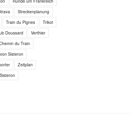
eon
Runde um Frankreich
trava
Streckenplanung
Train du Pignes
Trikot
lub Doussard
Verthier
 Chemin du Train
von Sisteron
orter
Zeitplan
 Sisteron