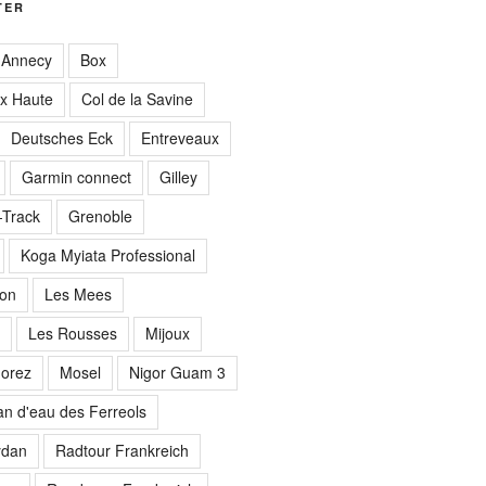
TER
Annecy
Box
ix Haute
Col de la Savine
Deutsches Eck
Entreveaux
Garmin connect
Gilley
Track
Grenoble
Koga Myiata Professional
lon
Les Mees
Les Rousses
Mijoux
orez
Mosel
Nigor Guam 3
an d'eau des Ferreols
ydan
Radtour Frankreich