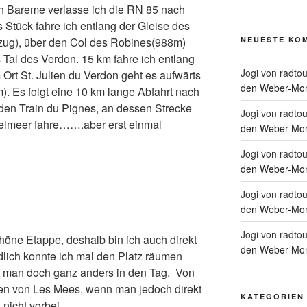
.In Bareme verlasse ich die RN 85 nach
 Stück fahre ich entlang der Gleise des
nzug), über den Col des Robines(988m)
NEUESTE KO
Tal des Verdon. 15 km fahre ich entlang
Jogi von radtou
Ort St. Julien du Verdon geht es aufwärts
den Weber-Mon
. Es folgt eine 10 km lange Abfahrt nach
 den Train du Pignes, an dessen Strecke
Jogi von radtou
telmeer fahre…….aber erst einmal
den Weber-Mon
Jogi von radtou
den Weber-Mon
Jogi von radtou
den Weber-Mon
Jogi von radtou
chöne Etappe, deshalb bin ich auch direkt
den Weber-Mon
dlich konnte ich mal den Platz räumen
t man doch ganz anders in den Tag. Von
en von Les Mees, wenn man jedoch direkt
KATEGORIEN
nicht vorbei.