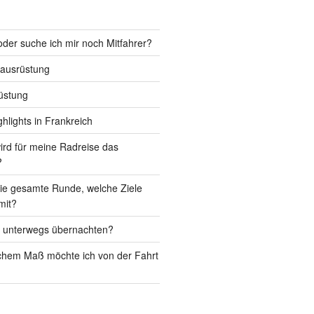
 oder suche ich mir noch Mitfahrer?
ausrüstung
üstung
ghlights in Frankreich
rd für meine Radreise das
?
die gesamte Runde, welche Ziele
mit?
h unterwegs übernachten?
chem Maß möchte ich von der Fahrt