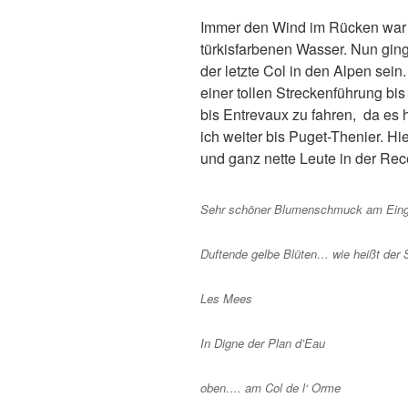
Immer den Wind im Rücken war 
türkisfarbenen Wasser. Nun ging
der letzte Col in den Alpen sei
einer tollen Streckenführung bi
bis Entrevaux zu fahren, da es 
ich weiter bis Puget-Thenier. H
und ganz nette Leute in der Rec
Sehr schöner Blumenschmuck am Einga
Duftende gelbe Blüten… wie heißt der 
Les Mees
In Digne der Plan d’Eau
oben…. am Col de l‘ Orme