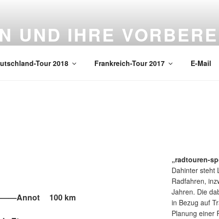
N UND IHRE VORBERE
ren und die Vorbereitungen dafür
utschland-Tour 2018
Frankreich-Tour 2017
E-Mail
„radtouren-sp
Dahinter steht 
Radfahren, inz
Jahren. Die da
———Annot 100 km
in Bezug auf Tr
Planung einer 