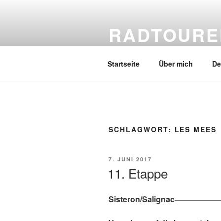
Zum
Inhalt
RADTOURE
springen
Erfahre mehr über meine Radtou
Startseite
Über mich
De
SCHLAGWORT:
LES MEES
VERÖFFENTLICHT
7. JUNI 2017
AM
11. Etappe
Sisteron/Salignac—————