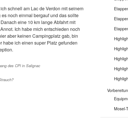
ich schnell am Lac de Verdon mit seinem
Etappen
 es noch einmal bergauf und das sollte
Etappen
n. Danach eine 10 km lange Abfahrt mit
s Annot. Ich habe mich entschieden noch
Etappen
hier aber keinen Campingplatz gab, bin
Highlig
ier habe ich einen super Platz gefunden
Highlig
eption.
Highlig
ng des CPl in Salignac
Highlig
Highlig
Strauch?
Vorbereitu
Equipm
Mosel-