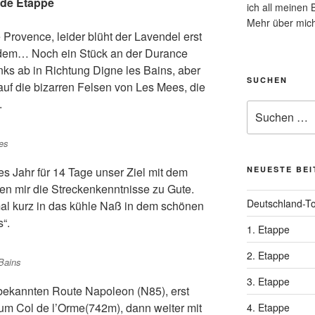
nde Etappe
ich all meinen
Mehr über mich
 Provence, leider blüht der Lavendel erst
otzdem… Noch ein Stück an der Durance
nks ab in Richtung Digne les Bains, aber
SUCHEN
auf die bizarren Felsen von Les Mees, die
.
Suchen
nach:
es
es Jahr für 14 Tage unser Ziel mit dem
NEUESTE BE
 mir die Streckenkenntnisse zu Gute.
Deutschland-T
 mal kurz in das kühle Naß in dem schönen
“.
1. Etappe
2. Etappe
 Bains
3. Etappe
r bekannten Route Napoleon (N85), erst
zum Col de l’Orme(742m), dann weiter mit
4. Etappe