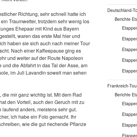
Deutschland-T
licher Richtung, sehr schnell hatte ich
Berichte E
 ein Traumwetter, trotzdem sehr wenig los
Etappen
 junges Ehepaar mit Kind aus Bayern
gestellt, waren das erste Mal hier und
Etappen
rlich haben sie sich auch nach meiner Tour
Etappen
scht. Nach einer Kaffeepause ging es
ehr und weiter auf der Route Napoleon
Etappen
und die Abfahrt in das Tal der Asse, am
Etappen
sole, im Juli Lavandin soweit man sehen
Frankreich-Tou
, die mir ganz wichtig ist. Mit dem Rad
Berichte E
hat den Vorteil, auch den Geruch mit zu
Etappen
 laufend anders, meistens sehr gut.
Etappen
er, ich habe ein Foto gemacht. Ihr
chreiben, wie die gut riechende Pflanze
Etappen
Etappen