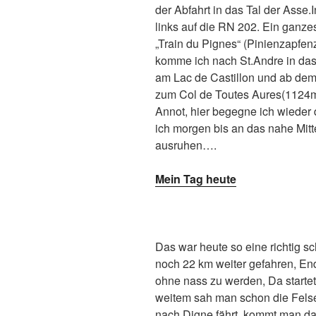
der Abfahrt in das Tal der Asse
links auf die RN 202. Ein ganzes
„Train du Pignes“ (Pinienzapfe
komme ich nach St.Andre in das 
am Lac de Castillon und ab dem 
zum Col de Toutes Aures(1124m)
Annot, hier begegne ich wieder
ich morgen bis an das nahe Mit
ausruhen….
Mein Tag heute
Das war heute so eine richtig s
noch 22 km weiter gefahren, En
ohne nass zu werden, Da starte
weitem sah man schon die Fels
nach Digne fährt, kommt man da 