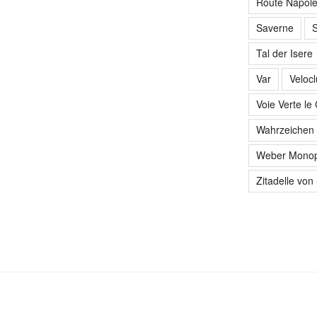
Route Napol
Saverne
S
Tal der Isere
Var
Veloc
Voie Verte le
Wahrzeichen 
Weber Monop
Zitadelle von