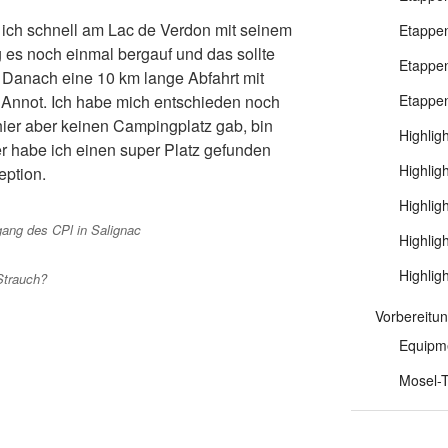
ich schnell am Lac de Verdon mit seinem
Etappen
 es noch einmal bergauf und das sollte
Etappen
n. Danach eine 10 km lange Abfahrt mit
s Annot. Ich habe mich entschieden noch
Etappen
hier aber keinen Campingplatz gab, bin
Highlig
ier habe ich einen super Platz gefunden
Highlig
eption.
Highlig
ng des CPl in Salignac
Highlig
Highlig
Strauch?
Vorbereitu
Equipm
Mosel-