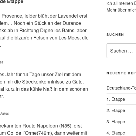
nde Etappe
ich all meinen
Mehr über mich
 Provence, leider blüht der Lavendel erst
otzdem… Noch ein Stück an der Durance
nks ab in Richtung Digne les Bains, aber
SUCHEN
auf die bizarren Felsen von Les Mees, die
.
Suchen
nach:
es
es Jahr für 14 Tage unser Ziel mit dem
NEUESTE BE
 mir die Streckenkenntnisse zu Gute.
Deutschland-T
 mal kurz in das kühle Naß in dem schönen
“.
1. Etappe
2. Etappe
 Bains
3. Etappe
r bekannten Route Napoleon (N85), erst
zum Col de l’Orme(742m), dann weiter mit
4. Etappe