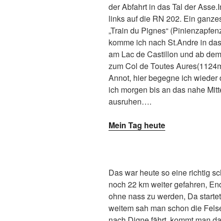
der Abfahrt in das Tal der Asse
links auf die RN 202. Ein ganzes
„Train du Pignes“ (Pinienzapfe
komme ich nach St.Andre in das 
am Lac de Castillon und ab dem 
zum Col de Toutes Aures(1124m)
Annot, hier begegne ich wieder
ich morgen bis an das nahe Mit
ausruhen….
Mein Tag heute
Das war heute so eine richtig s
noch 22 km weiter gefahren, En
ohne nass zu werden, Da starte
weitem sah man schon die Fels
nach Digne fährt, kommt man da 