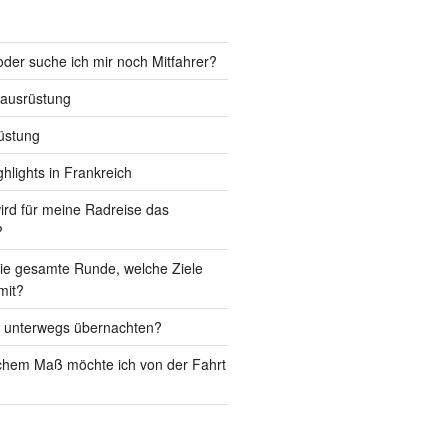
 oder suche ich mir noch Mitfahrer?
ausrüstung
üstung
ghlights in Frankreich
rd für meine Radreise das
?
die gesamte Runde, welche Ziele
mit?
h unterwegs übernachten?
chem Maß möchte ich von der Fahrt