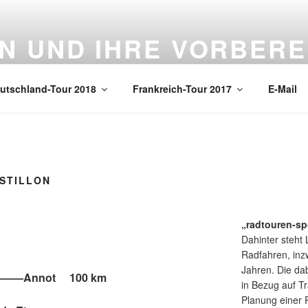
N UND IHRE VORBERE
ren und die Vorbereitungen dafür
utschland-Tour 2018
Frankreich-Tour 2017
E-Mail
ASTILLON
„radtouren-sp
Dahinter steht 
Radfahren, inz
Jahren. Die da
———Annot 100 km
in Bezug auf Tr
Planung einer 