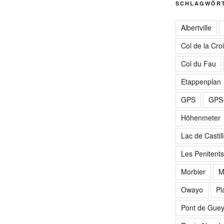
SCHLAGWÖR
Albertville
Col de la Cro
Col du Fau
Etappenplan
GPS
GPS-
Höhenmeter
Lac de Castil
Les Penitents
Morbier
M
Owayo
Pl
Pont de Gue