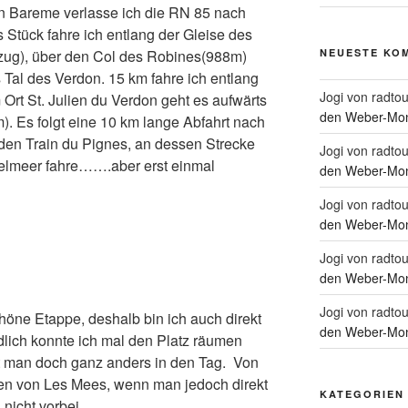
.In Bareme verlasse ich die RN 85 nach
 Stück fahre ich entlang der Gleise des
nzug), über den Col des Robines(988m)
NEUESTE KO
Tal des Verdon. 15 km fahre ich entlang
Jogi von radtou
Ort St. Julien du Verdon geht es aufwärts
den Weber-Mon
. Es folgt eine 10 km lange Abfahrt nach
 den Train du Pignes, an dessen Strecke
Jogi von radtou
telmeer fahre…….aber erst einmal
den Weber-Mon
Jogi von radtou
den Weber-Mon
Jogi von radtou
den Weber-Mon
Jogi von radtou
chöne Etappe, deshalb bin ich auch direkt
den Weber-Mon
dlich konnte ich mal den Platz räumen
t man doch ganz anders in den Tag. Von
en von Les Mees, wenn man jedoch direkt
KATEGORIEN
nicht vorbei.