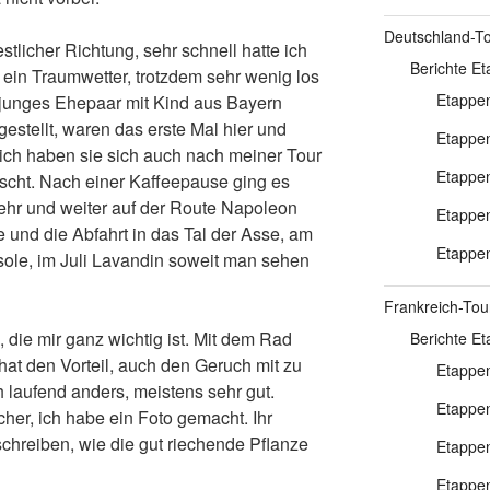
Deutschland-T
licher Richtung, sehr schnell hatte ich
Berichte E
 ein Traumwetter, trotzdem sehr wenig los
Etappen
 junges Ehepaar mit Kind aus Bayern
gestellt, waren das erste Mal hier und
Etappen
rlich haben sie sich auch nach meiner Tour
Etappen
scht. Nach einer Kaffeepause ging es
ehr und weiter auf der Route Napoleon
Etappen
und die Abfahrt in das Tal der Asse, am
Etappen
sole, im Juli Lavandin soweit man sehen
Frankreich-Tou
, die mir ganz wichtig ist. Mit dem Rad
Berichte E
hat den Vorteil, auch den Geruch mit zu
Etappen
 laufend anders, meistens sehr gut.
Etappen
er, ich habe ein Foto gemacht. Ihr
chreiben, wie die gut riechende Pflanze
Etappen
Etappen