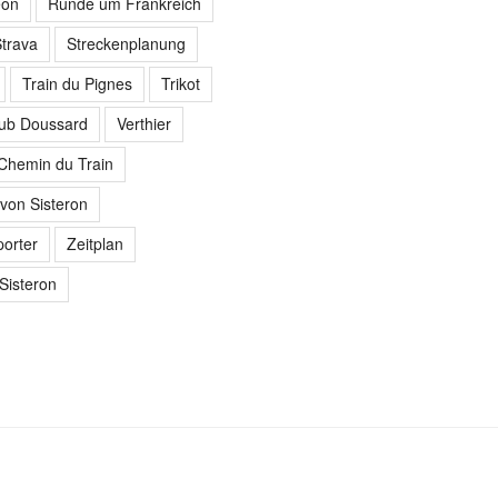
eon
Runde um Frankreich
trava
Streckenplanung
Train du Pignes
Trikot
lub Doussard
Verthier
 Chemin du Train
von Sisteron
orter
Zeitplan
 Sisteron