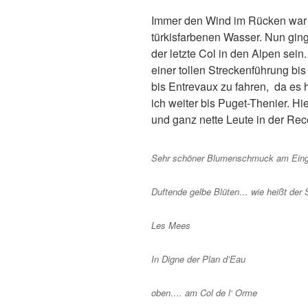
Immer den Wind im Rücken war 
türkisfarbenen Wasser. Nun ging
der letzte Col in den Alpen sei
einer tollen Streckenführung bi
bis Entrevaux zu fahren, da es 
ich weiter bis Puget-Thenier. H
und ganz nette Leute in der Rec
Sehr schöner Blumenschmuck am Einga
Duftende gelbe Blüten… wie heißt der 
Les Mees
In Digne der Plan d’Eau
oben…. am Col de l‘ Orme