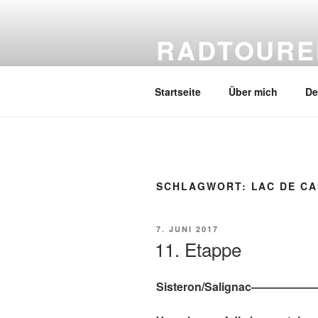
Zum
Inhalt
RADTOURE
springen
Erfahre mehr über meine Radtou
Startseite
Über mich
De
SCHLAGWORT:
LAC DE C
VERÖFFENTLICHT
7. JUNI 2017
AM
11. Etappe
Sisteron/Salignac—————