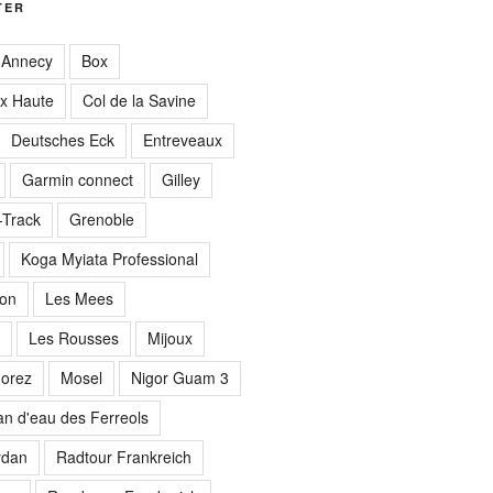
TER
Annecy
Box
ix Haute
Col de la Savine
Deutsches Eck
Entreveaux
Garmin connect
Gilley
Track
Grenoble
Koga Myiata Professional
lon
Les Mees
Les Rousses
Mijoux
orez
Mosel
Nigor Guam 3
an d'eau des Ferreols
ydan
Radtour Frankreich